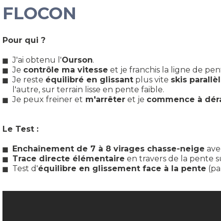
FLOCON
Pour qui ?
J'ai obtenu l'
Ourson
.
Je
contrôle ma vitesse
et je franchis la ligne de pe
Je reste
équilibré en glissant
plus vite
skis parallè
l'autre, sur terrain lisse en pente faible.
Je peux freiner et
m'arrêter
et je
commence à dér
Le Test :
Enchaînement de 7 à 8 virages chasse-neige
avec
Trace directe élémentaire
en travers de la pente s
Test d'
équilibre en glissement face à la pente
(par