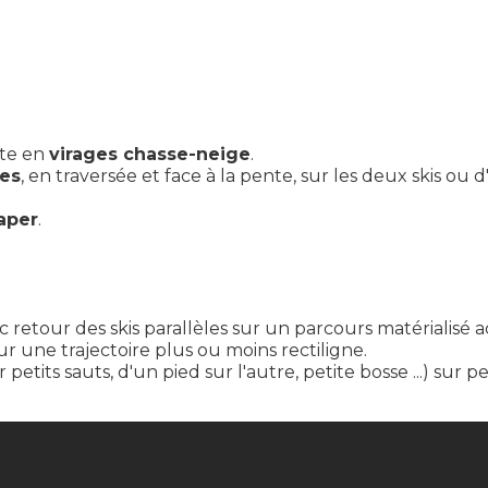
nte en
virages chasse-neige
.
les
, en traversée et face à la pente, sur les deux skis ou d
aper
.
 retour des skis parallèles sur un parcours matérialisé 
ur une trajectoire plus ou moins rectiligne.
 petits sauts, d'un pied sur l'autre, petite bosse ...) sur p