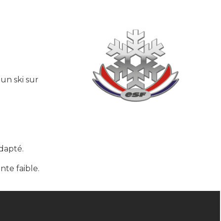
'un ski sur
adapté.
ente faible.